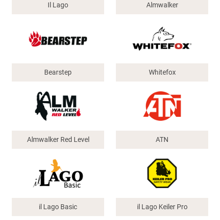
Il Lago
Almwalker
Bearstep
Whitefox
Almwalker Red Level
ATN
il Lago Basic
il Lago Keiler Pro