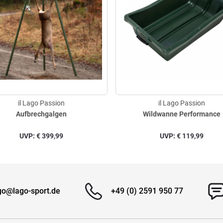
il Lago Passion
il Lago Passion
Aufbrechgalgen
Wildwanne Performance
UVP:
€
399,99
UVP:
€
119,99
go@lago-sport.de
+49 (0) 2591 950 77