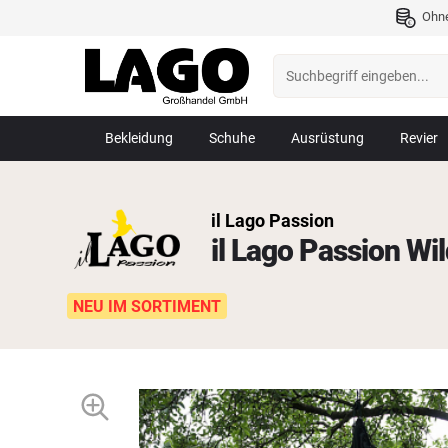
Ohn
Bekleidung
Schuhe
Ausrüstung
Revier
il Lago Passion
il Lago Passion Wi
NEU IM SORTIMENT