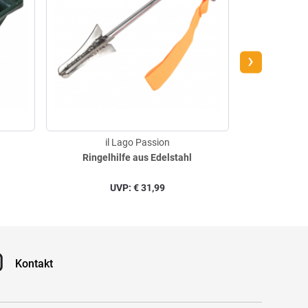
›
il Lago Passion
il
Ringelhilfe aus Edelstahl
Faltbar
UVP:
€
31,99
Kontakt