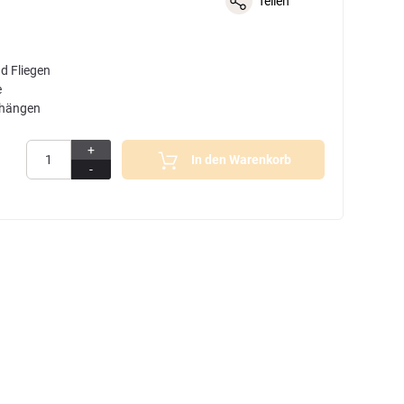
Teilen
d Fliegen
e
fhängen
+
In den Warenkorb
-