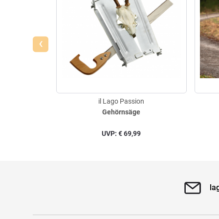
‹
il Lago Passion
Gehörnsäge
UVP:
€
69,99
la