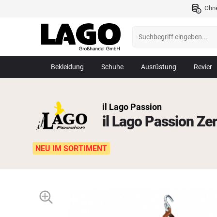
Ohn
Bekleidung
Schuhe
Ausrüstung
Revier
il Lago Passion
il Lago Passion Zer
NEU IM SORTIMENT