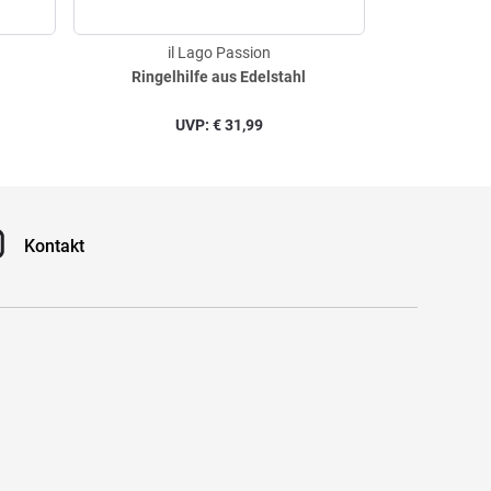
il Lago Passion
il
Ringelhilfe aus Edelstahl
Faltbar
UVP:
€
31,99
Kontakt