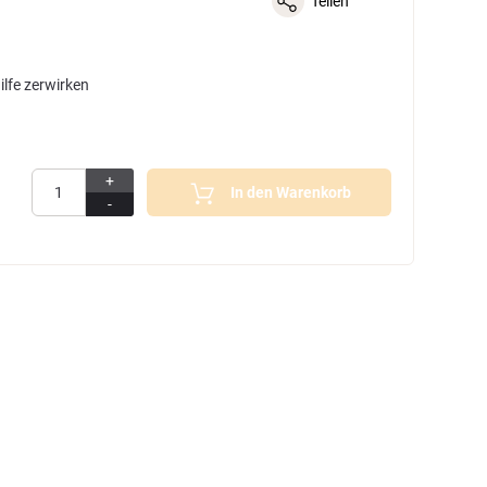
Teilen
lfe zerwirken
+
In den Warenkorb
-