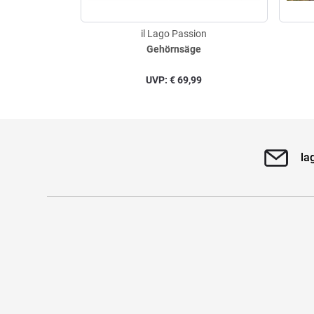
il Lago Passion
Gehörnsäge
UVP:
€
69,99
la